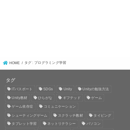
タグ : プログラミング学習
HOME
タグ
ITパスポート
SDGs
Unity
Unityの勉強方法
Unity教材
ひらがな
ギフテッド
ゲーム
ゲーム依存症
コミュニケーション
シューティングゲーム
スクラッチ教材
タイピング
タブレット学習
ネットリテラシー
パソコン