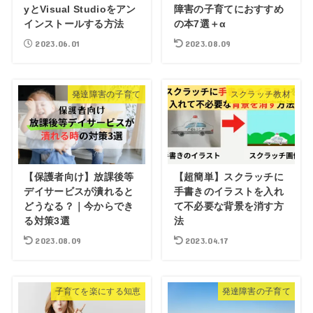
yとVisual Studioをアン
障害の子育てにおすすめ
インストールする方法
の本7選＋α
2023.06.01
2023.08.09
発達障害の子育て
スクラッチ教材
【保護者向け】放課後等
【超簡単】スクラッチに
デイサービスが潰れると
手書きのイラストを入れ
どうなる？｜今からでき
て不必要な背景を消す方
る対策3選
法
2023.08.09
2023.04.17
子育てを楽にする知恵
発達障害の子育て