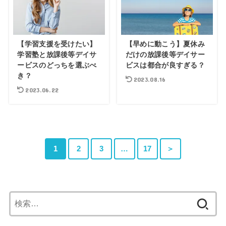
【学習支援を受けたい】
【早めに動こう】夏休み
学習塾と放課後等デイサ
だけの放課後等デイサー
ービスのどっちを選ぶべ
ビスは都合が良すぎる？
き？
2023.08.16
2023.06.22
1
2
3
…
17
＞
検
索: