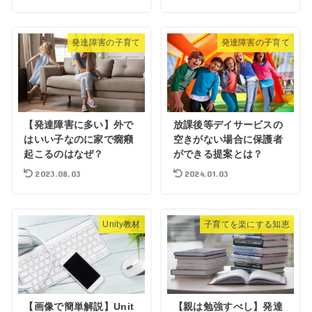
発達障害の子育て
発達障害の子育て
【発達障害に多い】外で
放課後等デイサービスの
はいい子なのに家で癇癪
空きがない場合に保護者
起こるのはなぜ？
ができる提案とは？
2023.08.03
2024.01.03
Unity教材
子育てを楽にする知恵
【画像で簡単解説】Unit
【親は勉強すべし】発達