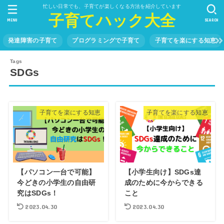
忙しい日常でも、子育てが楽しくなる方法を紹介しています
子育てハック大全
MENU
SEARCH
発達障害の子育て
プログラミングで子育て
子育てを楽にする知恵
SDGs
子育てを楽にする知恵
子育てを楽にする知恵
【パソコン一台で可能】
【小学生向け】SDGs達
今どきの小学生の自由研
成のために今からできる
究はSDGs！
こと
2023.04.30
2023.04.30