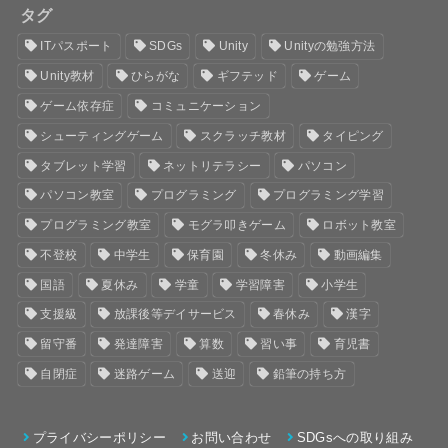
タグ
ITパスポート
SDGs
Unity
Unityの勉強方法
Unity教材
ひらがな
ギフテッド
ゲーム
ゲーム依存症
コミュニケーション
シューティングゲーム
スクラッチ教材
タイピング
タブレット学習
ネットリテラシー
パソコン
パソコン教室
プログラミング
プログラミング学習
プログラミング教室
モグラ叩きゲーム
ロボット教室
不登校
中学生
保育園
冬休み
動画編集
国語
夏休み
学童
学習障害
小学生
支援級
放課後等デイサービス
春休み
漢字
留守番
発達障害
算数
習い事
育児書
自閉症
迷路ゲーム
送迎
鉛筆の持ち方
プライバシーポリシー
お問い合わせ
SDGsへの取り組み