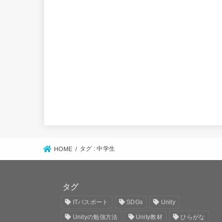
タグ : 中学生
HOME
タグ
ITパスポート
SDGs
Unity
Unityの勉強方法
Unity教材
ひらがな