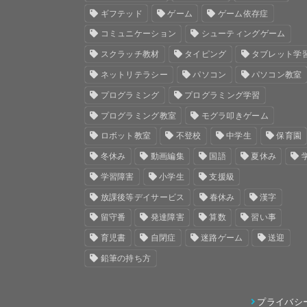
ギフテッド
ゲーム
ゲーム依存症
コミュニケーション
シューティングゲーム
スクラッチ教材
タイピング
タブレット学
ネットリテラシー
パソコン
パソコン教室
プログラミング
プログラミング学習
プログラミング教室
モグラ叩きゲーム
ロボット教室
不登校
中学生
保育園
冬休み
動画編集
国語
夏休み
学習障害
小学生
支援級
放課後等デイサービス
春休み
漢字
留守番
発達障害
算数
習い事
育児書
自閉症
迷路ゲーム
送迎
鉛筆の持ち方
プライバシ