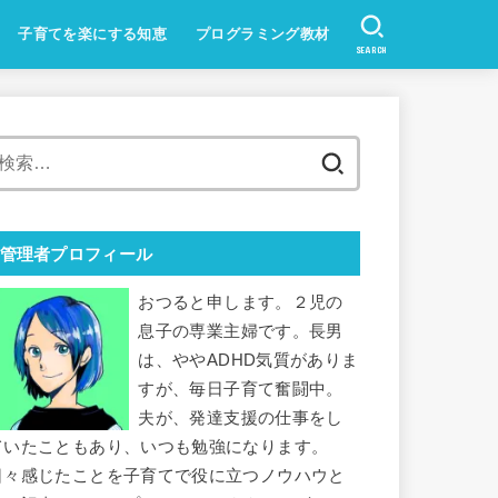
子育てを楽にする知恵
プログラミング教材
SEARCH
Unity教材
スクラッチ教材
検
索:
管理者プロフィール
おつると申します。２児の
息子の専業主婦です。長男
は、ややADHD気質がありま
すが、毎日子育て奮闘中。
夫が、発達支援の仕事をし
ていたこともあり、いつも勉強になります。
日々感じたことを子育てで役に立つノウハウと