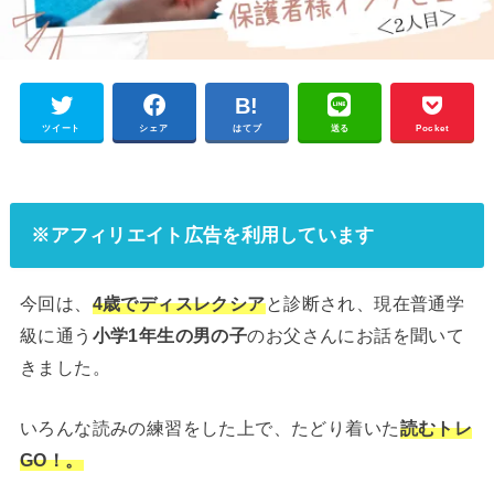
ツイート
シェア
はてブ
送る
Pocket
※アフィリエイト広告を利用しています
今回は、
4歳でディスレクシア
と診断され、現在普通学
級に通う
小学1年生の男の子
のお父さんにお話を聞いて
きました。
いろんな読みの練習をした上で、たどり着いた
読むトレ
GO！。