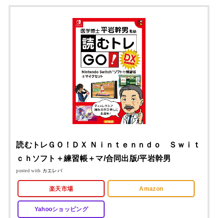
読むトレＧＯ！ＤＸ Ｎｉｎｔｅｎｎｄｏ Ｓｗｉｔ
ｃｈソフト＋練習帳＋マ/合同出版/平岩幹男
posted with
カエレバ
楽天市場
Amazon
Yahooショッピング