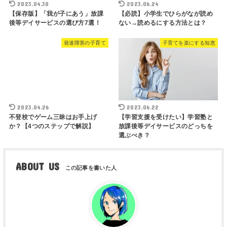
2023.04.30
2023.06.24
【保存版】「我が子にあう」放課
【必読】小学生でひらがなが読め
後等デイサービスの選び方7選！
ない→読めるにする方法とは？
発達障害の子育て
子育てを楽にする知恵
2023.04.26
2023.06.22
不登校でゲーム三昧はお手上げ
【学習支援を受けたい】学習塾と
か？【4つのステップで解説】
放課後等デイサービスのどっちを
選ぶべき？
ABOUT US