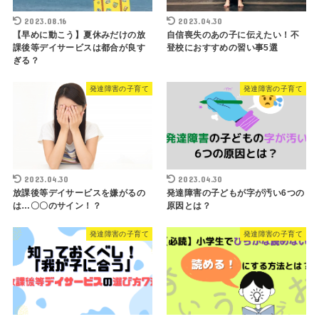
2023.08.16
2023.04.30
【早めに動こう】夏休みだけの放
自信喪失のあの子に伝えたい！不
課後等デイサービスは都合が良す
登校におすすめの習い事5選
ぎる？
発達障害の子育て
発達障害の子育て
2023.04.30
2023.04.30
放課後等デイサービスを嫌がるの
発達障害の子どもが字が汚い6つの
は…〇〇のサイン！？
原因とは？
発達障害の子育て
発達障害の子育て